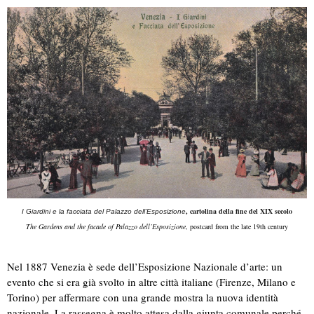
, cartolina della fine del XIX secolo
I Giardini e la facciata del Palazzo dell’Esposizione
The Gardens and the facade of Palazzo dell’Esposizione
, postcard from the late 19th century
Nel 1887 Venezia è sede dell’Esposizione Nazionale d’arte: un
evento che si era già svolto in altre città italiane (Firenze, Milano e
Torino) per affermare con una grande mostra la nuova identità
nazionale. La rassegna è molto attesa dalla giunta comunale perché