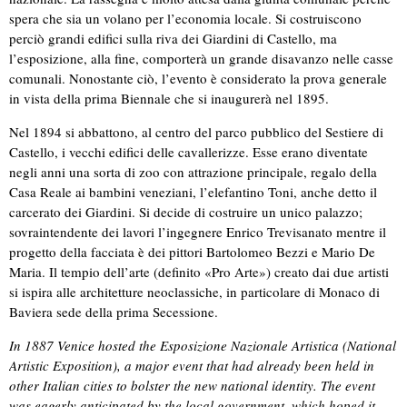
spera che sia un volano per l’economia locale. Si costruiscono
perciò grandi edifici sulla riva dei Giardini di Castello, ma
l’esposizione, alla fine, comporterà un grande disavanzo nelle casse
comunali. Nonostante ciò, l’evento è considerato la prova generale
in vista della prima Biennale che si inaugurerà nel 1895.
Nel 1894 si abbattono, al centro del parco pubblico del Sestiere di
Castello, i vecchi edifici delle cavallerizze. Esse erano diventate
negli anni una sorta di zoo con attrazione principale, regalo della
Casa Reale ai bambini veneziani, l’elefantino Toni, anche detto il
carcerato dei Giardini. Si decide di costruire un unico palazzo;
sovraintendente dei lavori l’ingegnere Enrico Trevisanato mentre il
progetto della facciata è dei pittori Bartolomeo Bezzi e Mario De
Maria. Il tempio dell’arte (definito «Pro Arte») creato dai due artisti
si ispira alle architetture neoclassiche, in particolare di Monaco di
Baviera sede della prima Secessione.
In 1887 Venice hosted the Esposizione Nazionale Artistica (National
Artistic Exposition), a major event that had already been held in
other Italian cities to bolster the new national identity. The event
was eagerly anticipated by the local government, which hoped it